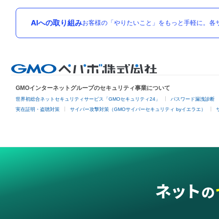
AIへの取り組み
お客様の「やりたいこと」をもっと手軽に。各サ
GMOインターネットグループのセキュリティ事業について
世界初総合ネットセキュリティサービス「GMOセキュリティ24」
パスワード漏洩診断
実在証明・盗聴対策
サイバー攻撃対策（GMOサイバーセキュリティ byイエラエ）