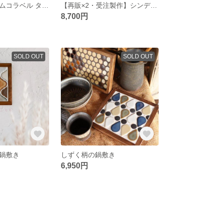
【再販】クリームコラベル タイルトレー
【再販×2・受注製作】シンデレラMIX タイルトレー
8,700円
SOLD OUT
SOLD OUT
鍋敷き
しずく柄の鍋敷き
6,950円