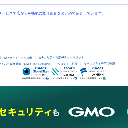
ービスで広がるAI機能の取り組みをまとめて紹介しています。
セキュリティ相談AIチャットボット
Webサイトリスク診断
セキュリティ事業の軌跡
サイバー攻撃対策（GMO Flatt Security）
なりすまし対策