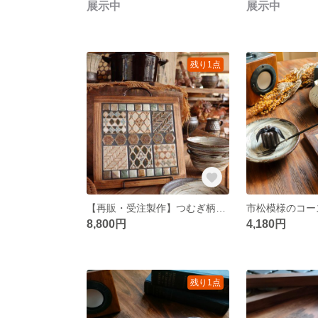
展示中
展示中
残り1点
【再販・受注製作】つむぎ柄の鍋敷き
市松模様のコー
8,800円
4,180円
残り1点