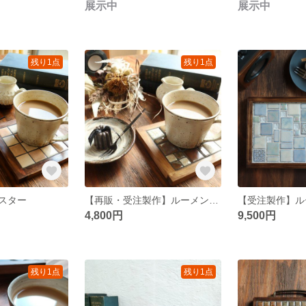
展示中
展示中
残り1点
残り1点
スター
【再販・受注製作】ルーメン柄のコースター
4,800円
9,500円
残り1点
残り1点