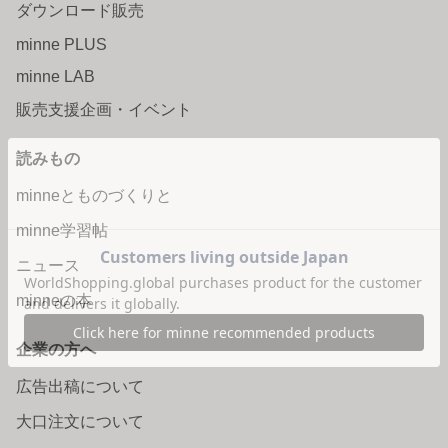
ダウンロード販売
minne PLUS
minne LAB
販売支援企画・イベント
読みもの
minneとものづくりと
minne学習帖
ニュース
minneの本
企業の方へ
広告出稿について
大口注文について