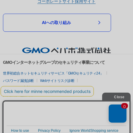
コーポレートサイト
採用サイト
AIへの取り組み
GMOインターネットグループのセキュリティ事業について
世界初総合ネットセキュリティサービス「GMOセキュリティ24」
パスワード漏洩診断
Webサイトリスク診断
セキュリティ相談AIチャットボット
実在証明・盗聴対策
サイバー攻撃対策（GMOサイバーセキュリティ byイエラエ）
サイバー攻撃対策（GMO Flatt Security）
なりすまし対策
セキュリティ事業の軌跡