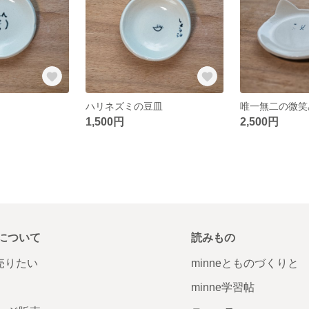
ハリネズミの豆皿
1,500円
2,500円
について
読みもの
で売りたい
minneとものづくりと
minne学習帖