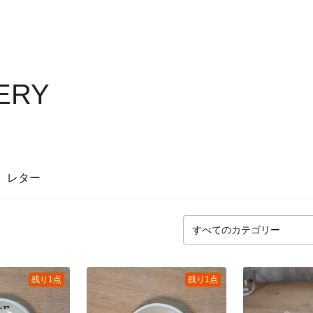
ERY
レター
残り1点
残り1点