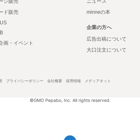
ージ販売
ニュース
ード販売
minneの本
LUS
企業の方へ
AB
広告出稿について
企画・イベント
大口注文について
用
プライバシーポリシー
会社概要
採用情報
メディアキット
©GMO Pepabo, Inc. All rights reserved.