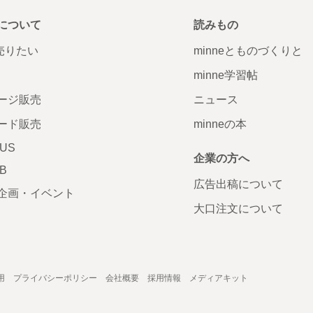
について
読みもの
で売りたい
minneとものづくりと
minne学習帖
ージ販売
ニュース
ード販売
minneの本
LUS
企業の方へ
AB
広告出稿について
企画・イベント
大口注文について
用
プライバシーポリシー
会社概要
採用情報
メディアキット