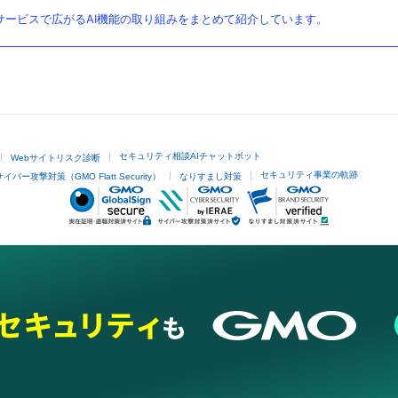
ービスで広がるAI機能の取り組みをまとめて紹介しています。
セキュリティ相談AIチャットボット
Webサイトリスク診断
セキュリティ事業の軌跡
サイバー攻撃対策（GMO Flatt Security）
なりすまし対策