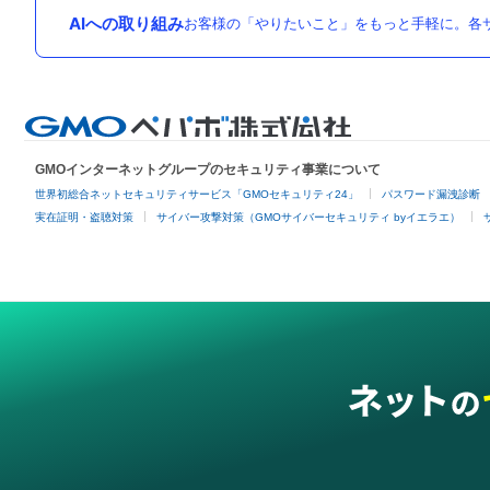
AIへの取り組み
お客様の「やりたいこと」をもっと手軽に。各サ
GMOインターネットグループのセキュリティ事業について
世界初総合ネットセキュリティサービス「GMOセキュリティ24」
パスワード漏洩診断
実在証明・盗聴対策
サイバー攻撃対策（GMOサイバーセキュリティ byイエラエ）