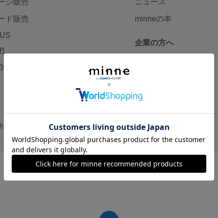
ージ販売
ニュース
ード販売
minneの本
LUS
企業の方へ
AB
広告出稿について
企画・イベント
大口注文について
用
プライバシーポリシー
会社概要
採用情報
メディアキット
©GMO Pepabo, Inc. All rights reserved.