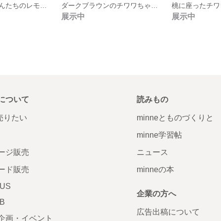
マルチーズちゃんたちのレモン収穫隊
ダークブラウンのチワワちゃんの置物
桃に座ったチワ
展示中
展示中
について
読みもの
で売りたい
minneとものづくりと
minne学習帖
ージ販売
ニュース
ード販売
minneの本
LUS
企業の方へ
AB
広告出稿について
企画・イベント