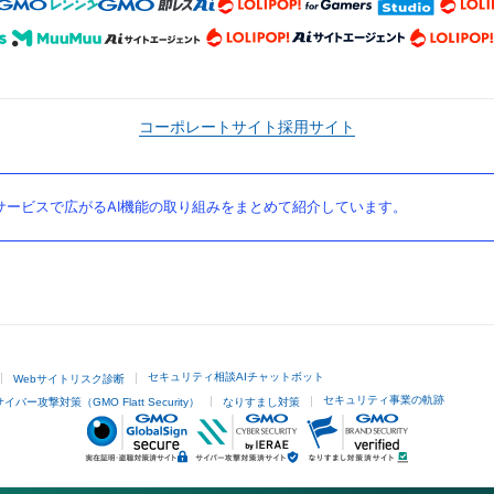
コーポレートサイト
採用サイト
ービスで広がるAI機能の取り組みをまとめて紹介しています。
セキュリティ相談AIチャットボット
Webサイトリスク診断
セキュリティ事業の軌跡
サイバー攻撃対策（GMO Flatt Security）
なりすまし対策