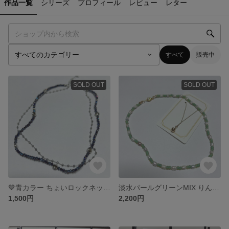
作品一覧
シリーズ
プロフィール
レビュー
レター
すべて
販売中
SOLD OUT
SOLD OUT
💙青カラー ちょいロックネックレス C
淡水パールグリーンMIX りんごセット Ｒ
1,500円
2,200円