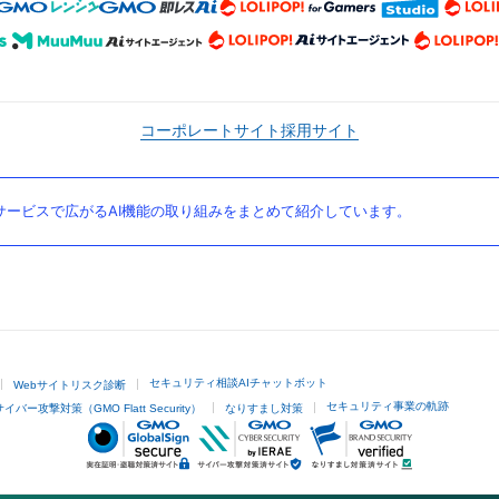
コーポレートサイト
採用サイト
ービスで広がるAI機能の取り組みをまとめて紹介しています。
セキュリティ相談AIチャットボット
Webサイトリスク診断
セキュリティ事業の軌跡
サイバー攻撃対策（GMO Flatt Security）
なりすまし対策