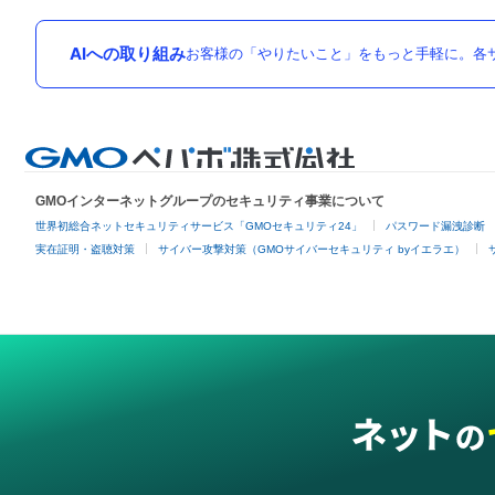
AIへの取り組み
お客様の「やりたいこと」をもっと手軽に。各サ
GMOインターネットグループのセキュリティ事業について
世界初総合ネットセキュリティサービス「GMOセキュリティ24」
パスワード漏洩診断
実在証明・盗聴対策
サイバー攻撃対策（GMOサイバーセキュリティ byイエラエ）