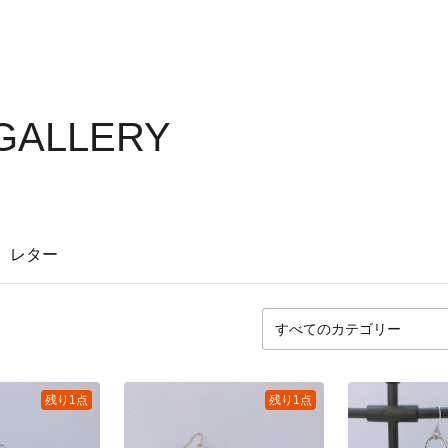
 GALLERY
レター
残り1点
残り1点