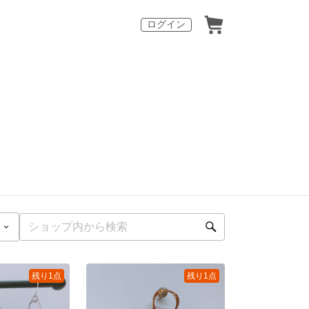
ログイン
残り1点
残り1点