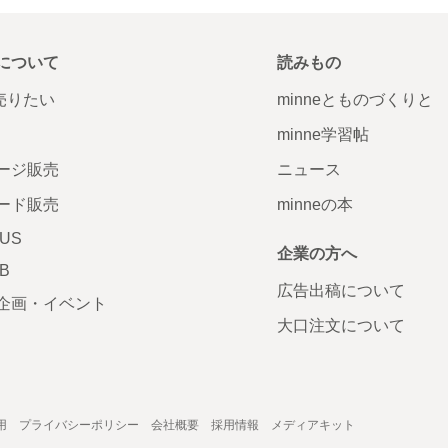
について
読みもの
で売りたい
minneとものづくりと
minne学習帖
ージ販売
ニュース
ード販売
minneの本
LUS
企業の方へ
AB
広告出稿について
企画・イベント
大口注文について
用
プライバシーポリシー
会社概要
採用情報
メディアキット