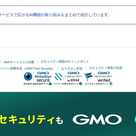
ービスで広がるAI機能の取り組みをまとめて紹介しています。
セキュリティ相談AIチャットボット
Webサイトリスク診断
セキュリティ事業の軌跡
サイバー攻撃対策（GMO Flatt Security）
なりすまし対策