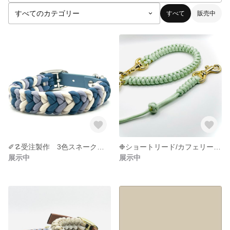
すべて
販売中
✐☡受注製作 3色スネークベリー パラコード×Biothane®︎ 首輪/カラー
❉ショートリード/カフェリード❉ パラコード
展示中
展示中