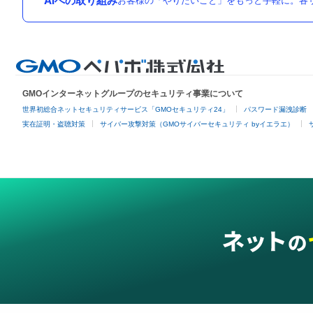
AIへの取り組み
お客様の「やりたいこと」をもっと手軽に。各サ
GMOインターネットグループのセキュリティ事業について
世界初総合ネットセキュリティサービス「GMOセキュリティ24」
パスワード漏洩診断
実在証明・盗聴対策
サイバー攻撃対策（GMOサイバーセキュリティ byイエラエ）