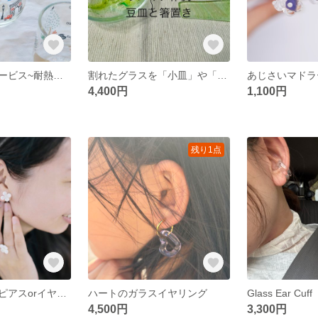
リメイク加工サービス~耐熱ガラスびん~
割れたグラスを「小皿」や「箸置き」にリメイクします【オーダーメイド】
あじさいマドラ
4,400円
1,100円
残り1点
【ガラスのお花ピアスorイヤリング】3色展開
ハートのガラスイヤリング
Glass Ear C
4,500円
3,300円