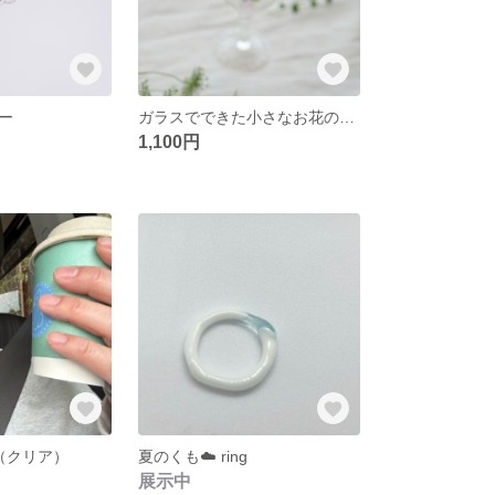
ー
ガラスでできた小さなお花のマドラー🌼4色展開
1,100円
uff（クリア）
夏のくも☁️ ring
展示中