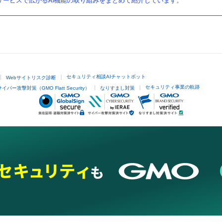
ービスで広がるAI機能の取り組みをまとめて紹介しています。
セキュリティ相談AIチャットボット
Webサイトリスク診断
セキュリティ事業の軌跡
サイバー攻撃対策（GMO Flatt Security）
なりすまし対策