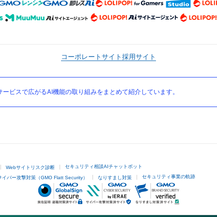
コーポレートサイト
採用サイト
ービスで広がるAI機能の取り組みをまとめて紹介しています。
セキュリティ相談AIチャットボット
Webサイトリスク診断
セキュリティ事業の軌跡
サイバー攻撃対策（GMO Flatt Security）
なりすまし対策