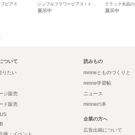
イプピアス
シンプルフラワーピアス / イヤリング
展示中
展示中
覧
について
読みもの
で売りたい
minneとものづくりと
minne学習帖
ージ販売
ニュース
ード販売
minneの本
LUS
企業の方へ
AB
広告出稿について
企画・イベント