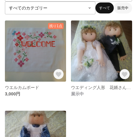
すべて
販売中
残り1点
ウエルカムボード
ウエディング人形 花婿さんと花嫁さん
3,000円
展示中