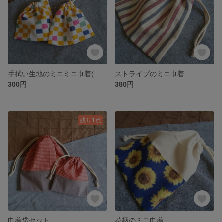
手拭い生地のミニミニ巾着(２個セット)
ストライプのミニ巾着
300円
380円
残り1点
巾着袋セット
花柄のミニ巾着