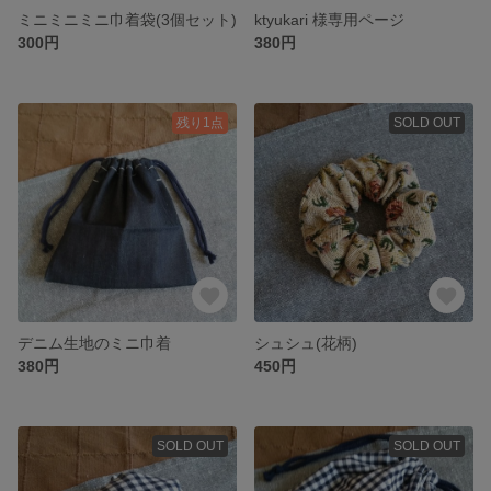
ミニミニミニ巾着袋(3個セット)
ktyukari 様専用ページ
300円
380円
残り1点
SOLD OUT
デニム生地のミニ巾着
シュシュ(花柄)
380円
450円
SOLD OUT
SOLD OUT