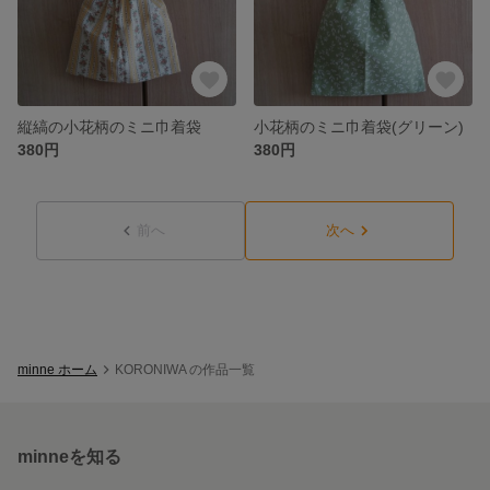
縦縞の小花柄のミニ巾着袋
小花柄のミニ巾着袋(グリーン)
380円
380円
前へ
次へ
minne ホーム
KORONIWA の作品一覧
minneを知る