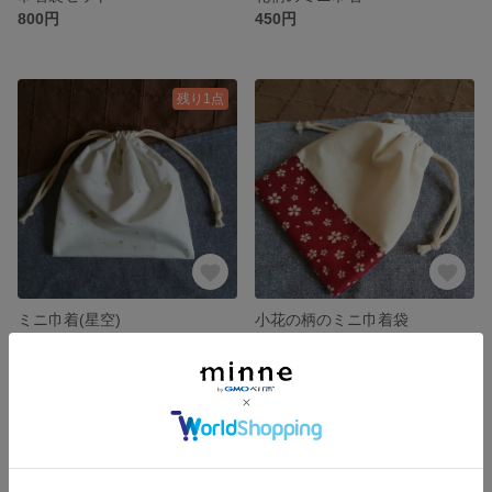
800円
450円
残り1点
ミニ巾着(星空)
小花の柄のミニ巾着袋
380円
450円