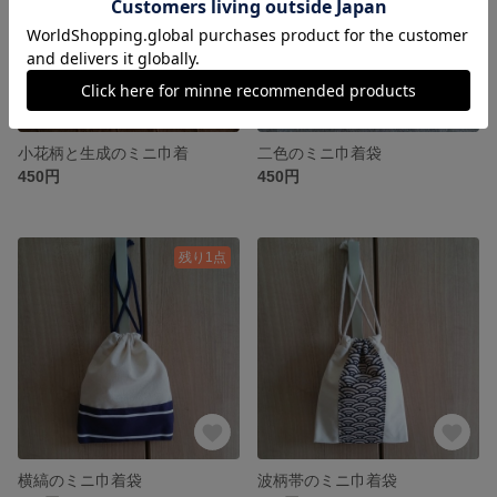
小花柄と生成のミニ巾着
二色のミニ巾着袋
450円
450円
残り1点
横縞のミニ巾着袋
波柄帯のミニ巾着袋