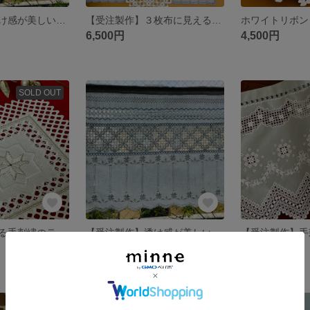
【送料無料】透け感が美しい手刺しゅうのカフェカーテン
【受注製作】３枚布に見えるハーダンガー刺繍のドイリー
6,500円
4,500円
SOLD OUT
クリスマスを彩る手刺繍のテーブルマット(ハーダンガー刺繍)
【受注製作】透け感が美しい手刺しゅうのカフェカーテン
展示中
展示中
SOLD OUT
残り1点