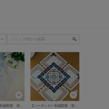
【ハーダンガー刺繍図案 刺し方動画付き】 クイーンアンズレースのドイリー
【ハーダンガー刺繍図案 刺し方動画付き】ネイビーフラワー（中級者向け）