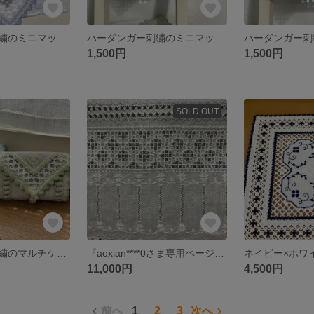
ハーダンガー刺繍のミニマット)ブルー)
ハーダンガー刺繍のミニマット(ピンク)
1,500円
1,500円
SOLD OUT
ハーダンガー刺繍のマルチケース
『aoxian****0さま専用ページ』 オーダー品
11,000円
4,500円
前へ
1
2
3
次へ