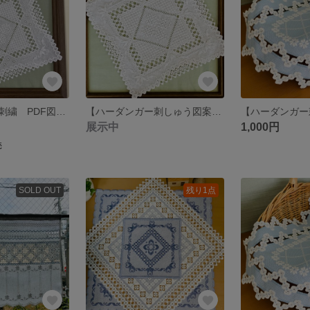
【ハーダンガー刺繍 PDF図案】 スクエアドイリー（中・上級者向け）
【ハーダンガー刺しゅう図案】スクエアドイリー中•上級者向け
展示中
1,000円
売
SOLD OUT
残り1点