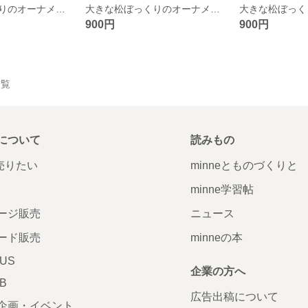
大きな松ぼっくりのオーナメント
大きな松ぼっくりのオーナメント
900円
900円
一覧
について
読みもの
で売りたい
minneとものづくりと
minne学習帖
ージ販売
ニュース
ード販売
minneの本
LUS
企業の方へ
AB
広告出稿について
企画・イベント