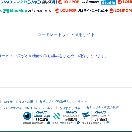
コーポレートサイト
採用サイト
ービスで広がるAI機能の取り組みをまとめて紹介しています。
セキュリティ相談AIチャットボット
Webサイトリスク診断
セキュリティ事業の軌跡
サイバー攻撃対策（GMO Flatt Security）
なりすまし対策