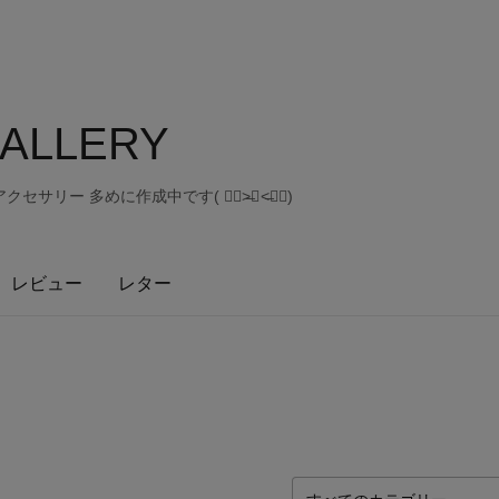
 GALLERY
リー 多めに作成中です( ๑॔˃̶◡ ˂̶๑॓)
レビュー
レター