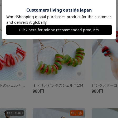
ティアドロップガラス(CANDY)＊140
ガラスのオーロラ＊139
ハロウィン🎃＊
1,900円
1,100円
残り1点
残り1点
ピンクとホワイトのシェル＊135
ミドリとピンクのシェル＊134
980円
980円
SOLD OUT
残り1点