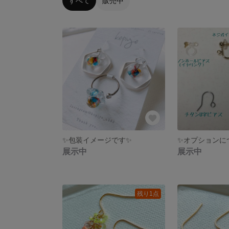
すべて
販売中
✨包装イメージです✨
✨オプションに
展示中
展示中
残り1点