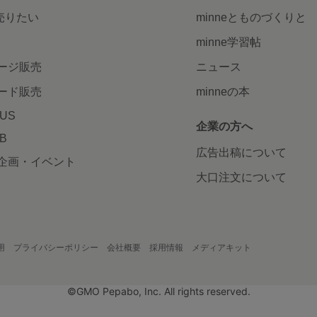
で売りたい
minneとものづくりと
minne学習帖
ージ販売
ニュース
ード販売
minneの本
LUS
企業の方へ
AB
広告出稿について
企画・イベント
大口注文について
用
プライバシーポリシー
会社概要
採用情報
メディアキット
©GMO Pepabo, Inc. All rights reserved.