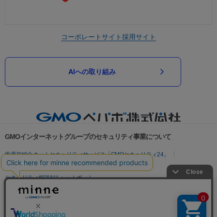
コーポレートサイト
採用サイト
AIへの取り組み
GMOインターネットグループのセキュリティ事業について
世界初総合ネットセキュリティサービス「GMOセキュリティ24」
パスワード漏洩診断
Webサイトリスク診断
セキュリティ相談AIチャットボット
実在証明・盗聴対策
サイバー攻撃対策（GMOサイバーセキュリティ byイエラエ）
サイバー攻撃対策（GMO Flatt Security）
なりすまし対策