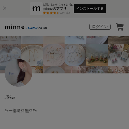
お買いものがもっとお得に
minneのアプリ
インストールする
3
万件以上
ログイン
Kon
🦢一部送料無料🦢