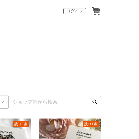
ログイン
残り1点
残り1点