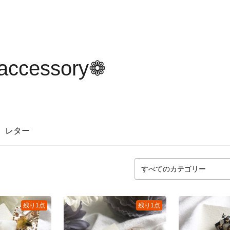
accessory❁
レター
残り1点
残り1点