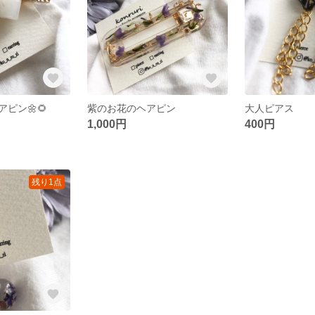
ピン🌼🌻
紫のお花のヘアピン
大人ピアス
1,000円
400円
残り1点