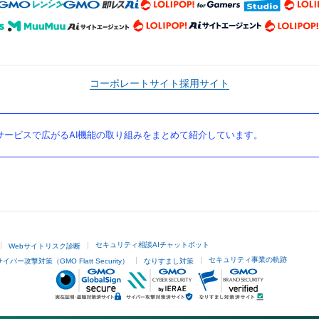
コーポレートサイト
採用サイト
ービスで広がるAI機能の取り組みをまとめて紹介しています。
セキュリティ相談AIチャットボット
Webサイトリスク診断
セキュリティ事業の軌跡
サイバー攻撃対策（GMO Flatt Security）
なりすまし対策