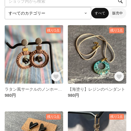
すべて
販売中
残り1点
残り1点
ラタン風サークルのノンホールピアス
【海塗り】レジンのペンダント
980円
980円
残り1点
残り1点