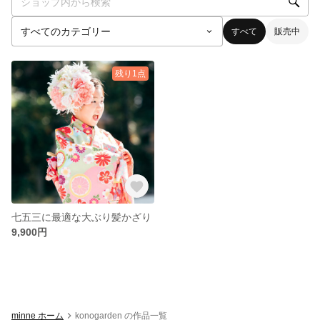
すべて
販売中
残り1点
七五三に最適な大ぶり髪かざり
9,900円
minne ホーム
konogarden の作品一覧