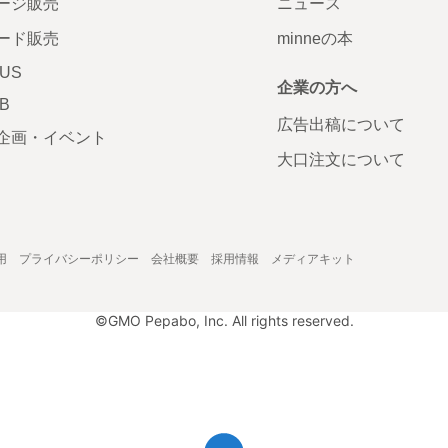
ージ販売
ニュース
ード販売
minneの本
LUS
企業の方へ
AB
広告出稿について
企画・イベント
大口注文について
用
プライバシーポリシー
会社概要
採用情報
メディアキット
©GMO Pepabo, Inc. All rights reserved.