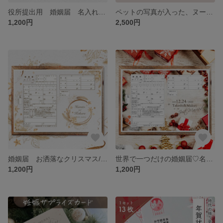
役所提出用 婚姻届 名入れ日付入れ対応♥︎ クリスマス リース 松ぼっくり 水彩画 プロポーズ リボン
ペットの写真が入った、ヌーディゴールドのクリスマス★ポインセチア花柄★お洒落で可愛い婚姻届 切り抜き写真入れた完全オーダーメイド 愛犬 猫 写真入れ 文字入れ日付入れ 世界でたった1つの婚姻届
1,200円
2,500円
婚姻届 お洒落なクリスマス/xmasデザイン/いい夫婦の日 秋/冬/ゴールド/ポインセチア/ベージュブラウン 名入れ日付入りで作成
世界で一つだけの婚姻届♡︎名入れ日付入れ可能！オリジナル婚姻届 クリスマス柄 christmas プレゼント ギフト xmas
1,200円
1,200円