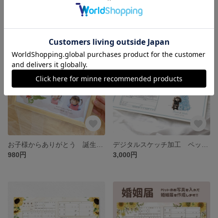
デジタルスケッチ加工を施したペットの写真が入った、ブループレゼントボックス★お洒落で可愛い婚姻届 切り抜き写真入れた完全オーダーメイド 愛犬 猫 写真入れ 文字入れ日付入れ 世界でたった1つの婚姻届
デザイナーが作る世界で一つだけの婚姻届♡︎写真入れ名入れ日付入れ可能！オリジナル婚姻届！お好きなお写真を背景に使ってフルオーダーで作成します！
3,000円
3,000円
お子様からありがとう 誕生日プレゼント 手形足型アートスタンプ 子供 赤ちゃん 写真付き 花束 テディベア風船 くま ブーケ 花柄 父の日 母の日 敬老の日 ギフト 手紙 グリーティングカード
デジタルスケッチ加工 ペットの写真を入れて作成する婚姻届 xmas クリスマスツリー
980円
3,000円