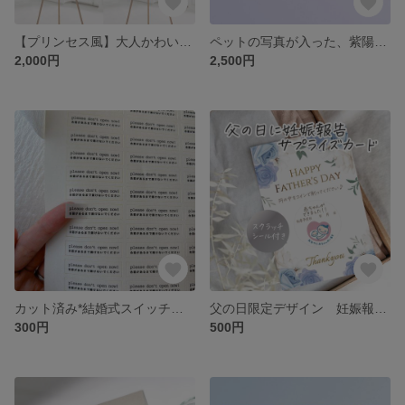
【プリンセス風】大人かわいいウェルカムボード｜ウェディングボード 水彩フラワー×幻想デザインA4/A3/A2/A1 結婚式
ペットの写真が入った、紫陽花の婚姻届 /あじさい＊お洒落で可愛く上品に 切り抜き写真入れたセミオーダーメイド 愛犬 猫 写真入れ 文字入れ日付入れ 世界でたった1つの婚姻届
2,000円
2,500円
カット済み*結婚式スイッチングレターシール レターセレモニー プロ仕上げ合図があるまで開けないでください 封筒シール・ステッカー 花嫁DIY
父の日限定デザイン 妊娠報告！父の日ギフト/花/メッセージカード/手紙/親/両親/義理両親へ妊娠報告サプライズカード＊選べる文章＊スクラッチカード/孫/ジジババ専用/マタニティマーク/母子手帳
300円
500円