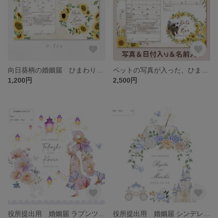
向日葵柄の婚姻届 ひまわり 花輪 リーフ 花柄 フラワー 可愛い 大人柄 名入れ日付入りで作成/結婚式/婚約
ペットの写真が入った、ひまわりの可愛い婚姻届 切り抜き写真入れた完全オーダーメイド 愛犬 猫 写真入れ 文字入れ日付入れ 世界でたった1つの婚姻届 セミオーダー
1,200円
2,500円
役所提出用 婚姻届 ラプンツェル モチーフ グリム童話 プリンセス お姫様
役所提出用 婚姻届 シンデレラ モチーフ グリム童話 プリンセス お姫様