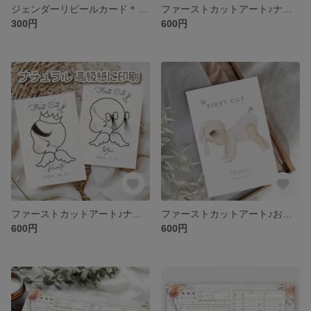
ジェンダーリビールカード＊赤ちゃんの性別発表＊スクラッチで削ってワクワク♪サプライズカード！女の子用・男の子用・ふたご用・事前購入用/マタニティマーク/母子手帳ケース
ファーストカットアート♪ナチュラル凸凹高級紙へ印刷！お子様の初カットに！女の子用・男の子用/手書き/リボン/水彩画/赤ちゃん筆/ヘアカットアート
300円
600円
ファーストカットアート♪ナチュラル質感凸凹高級紙へ印刷！お子様の初カットに！女の子用・男の子用/リボン/クラウン/王冠/赤ちゃん筆/天使の羽
ファーストカットアート♪お子様の初カットに！女の子用・男の子用/うさ耳/ナチュラル手書き/水彩画/赤ちゃん筆/ヘアカットアート
600円
600円