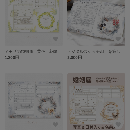
ミモザの婚姻届 黄色 花輪 リーフ 花柄 フラワー 可愛い 大人柄 名入れ日付入りで作成/結婚式/婚約
デジタルスケッチ加工を施したペットの写真が入ったクリスマス リース xmas★お洒落で可愛い婚姻届 切り抜き写真入れた完全オーダーメイド 愛犬 猫 写真入れ 文字入れ日付入れ 世界でたった1つの婚姻届
1,200円
3,000円