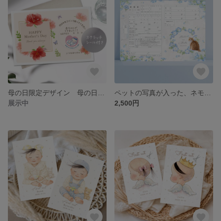
母の日限定デザイン 母の日ギフト 妊娠報告サプライズメッセージカード /花/ポストカード/手紙/親/両親/義理両親＊選べる文章＊スクラッチカード/孫/マタニティマーク/母子手帳
ペットの写真が入った、ネモフィラの婚姻届＊お洒落で可愛く上品に 切り抜き写真入れたセミオーダーメイド 愛犬 猫 写真入れ 文字入れ日付入れ 世界でたった1つの婚姻届
展示中
2,500円