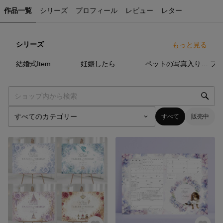
作品一覧
シリーズ
プロフィール
レビュー
レター
シリーズ
もっと見る
12
点
5
点
19
点
結婚式Item
妊娠したら
ペットの写真入り婚姻届
フ
すべて
販売中