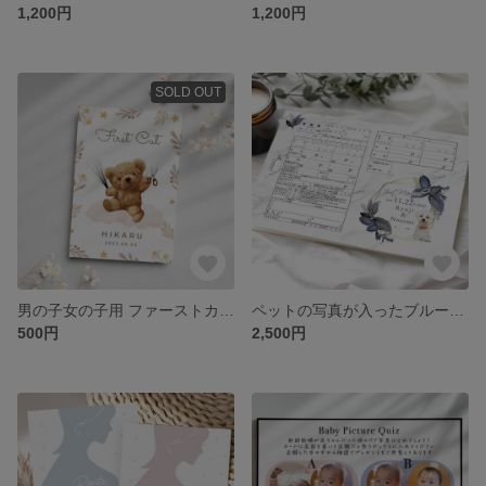
1,200円
1,200円
SOLD OUT
男の子女の子用 ファーストカットアート♪お子様の初カットに！可愛いテディベアくま かわいい リボン
ペットの写真が入ったブルーのオシャレな大理石マーブルデザイン★お洒落で可愛い婚姻届 切り抜き写真入れた完全オーダーメイド 愛犬 猫 写真入れ 文字入れ日付入れ 世界でたった1つの婚姻届
500円
2,500円