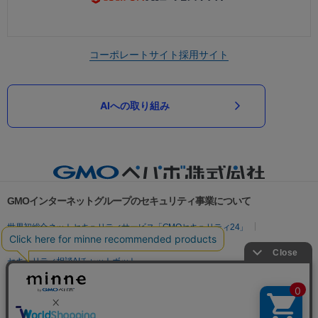
コーポレートサイト
採用サイト
AIへの取り組み
GMOインターネットグループのセキュリティ事業について
世界初総合ネットセキュリティサービス「GMOセキュリティ24」
パスワード漏洩診断
Webサイトリスク診断
セキュリティ相談AIチャットボット
実在証明・盗聴対策
サイバー攻撃対策（GMOサイバーセキュリティ byイエラエ）
サイバー攻撃対策（GMO Flatt Security）
なりすまし対策