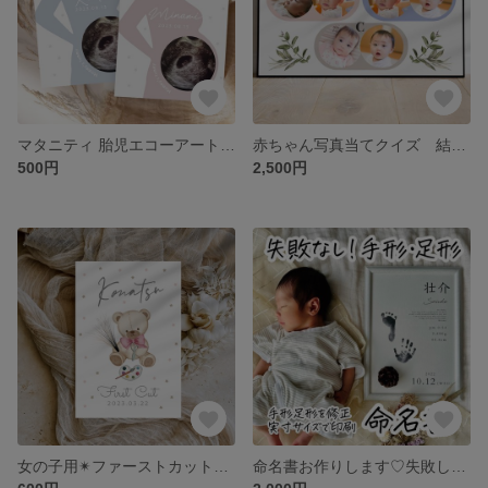
マタニティ 胎児エコーアート カード 赤ちゃん胎児エコー 保存 記念 アルバム整理に♪
赤ちゃん写真当てクイズ 結婚式で使えるゲストのおもてなし/新郎新婦幼少期写真当てクイズ/披露宴
500円
2,500円
女の子用✴︎ファーストカットアート♪お子様の初カットに！可愛いテディベアくま かわいい リボン
命名書お作りします♡︎失敗しない手形足型スタンプ修正して印刷します✧︎新生児ニューボーンフォト撮影にアート、ポスター