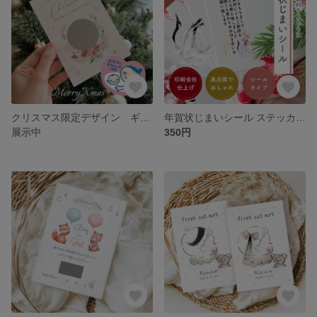
クリスマス限定デザイン ギフト 妊娠報告サプライズメッセージカード /リース/ポストカード/手紙/親/両親/義理両親＊選べる文章＊スクラッチカード/孫/マタニティマーク/母子手帳
年賀状じまいシール ステッカー 印刷会社仕上げの高品質♪1セット13枚
展示中
350円