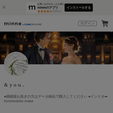
お買いものがもっとお得に
minneのアプリ
インストールする
3
万件以上
ログイン
&you.
●婚姻届お急ぎの方はデータ納品で購入してください ●インスタ➡︎
konintodoke.make