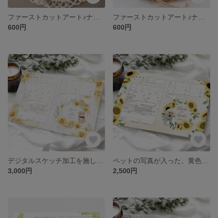
ファーストカットアート♪ナチュラル質感凸凹高級紙へ印刷！お子様の初カットに！女の子用・男の子用/リボン/クラウン/王冠/赤ちゃん筆/天使の羽
ファーストカットアート♪ナチュラル質感凸凹高級紙へ印刷！お子様の初カットに！女の子用・男の子用/リボン/クラウン/王冠/赤ちゃん筆/天使の羽
600円
600円
デジタルスケッチ加工を施したペットの写真が入った、ひまわり/向日葵★お洒落で可愛い婚姻届 切り抜き写真入れた完全オーダーメイド 愛犬 猫 写真入れ 文字入れ日付入れ 世界でたった1つの婚姻届
ペットの写真が入った、黄色 向日葵 ヒマワリ リース 花柄・花輪デザイン★お洒落で可愛い婚姻届 切り抜き写真入れた完全オーダーメイド 愛犬 猫 写真入れ 文字入れ日付入れ 世界でたった1つの婚姻届
3,000円
2,500円