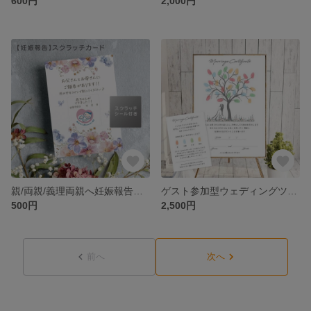
600円
2,000円
親/両親/義理両親へ妊娠報告サプライズカード＊選べる文章＊スクラッチカード/孫/ジジババ専用/マタニティマーク/母子手帳
ゲスト参加型ウェディングツリー 厚紙印刷A4 説明書付き！結婚証明書/ウェルカムスペース/人前式/ゲストおもてなし
500円
2,500円
前へ
次へ