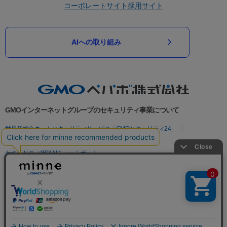
コーポレートサイト
採用サイト
AIへの取り組み
GMOインターネットグループのセキュリティ事業について
世界初総合ネットセキュリティサービス「GMOセキュリティ24」
パスワード漏洩診断
Webサイトリスク診断
セキュリティ相談AIチャットボット
実在証明・盗聴対策
サイバー攻撃対策（GMOサイバーセキュリティ byイエラエ）
サイバー攻撃対策（GMO Flatt Security）
なりすまし対策
セキュリティ事業の軌跡