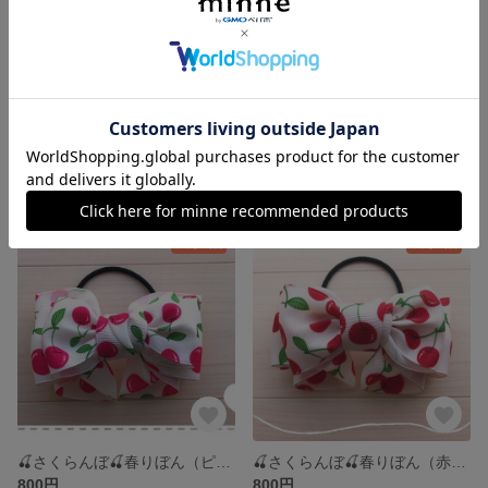
フリルリボン（naniribbon ）若草色
フリルリボン（nani ribbon）アイボリー
850円
850円
残り1点
残り1点
🍒さくらんぼ🍒春りぼん（ピンク）
🍒さくらんぼ🍒春りぼん（赤色）
800円
800円