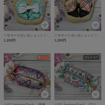
♡サマーリボンポシェット♡（きなり）
♡サマーリボンポシェット♡（きなり）
1,200円
1,200円
残り1点
SOLD OUT
りぼんbonbonぽーち （和柄蝶々）
りぼんbonbonぽーち （アリス柄ブルー）