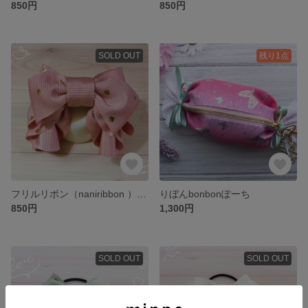
850円
850円
SOLD OUT
残り1点
フリルリボン（naniribbon ）ピンク
りぼんbonbonぽーち
850円
1,300円
SOLD OUT
SOLD OUT