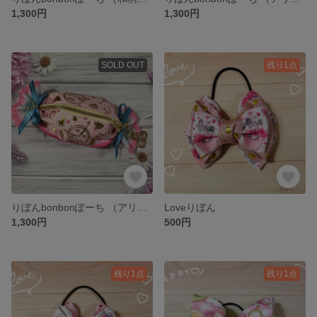
1,300円
1,300円
SOLD OUT
残り1点
りぼんbonbonぽーち （アリス柄ピンク）
Loveりぼん
1,300円
500円
残り1点
残り1点