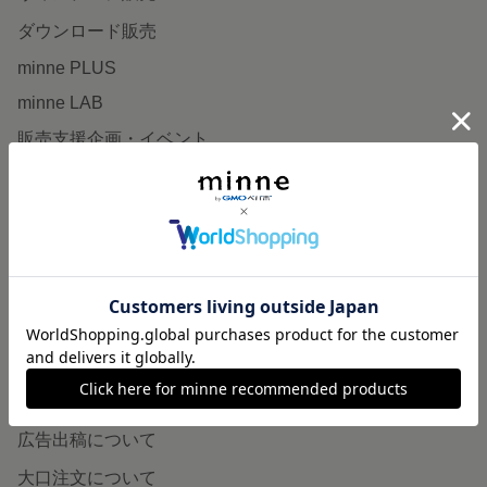
ダウンロード販売
minne PLUS
minne LAB
販売支援企画・イベント
読みもの
minneとものづくりと
minne学習帖
ニュース
minneの本
企業の方へ
広告出稿について
大口注文について