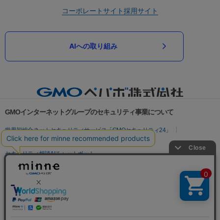
コーポレートサイト
採用サイト
AIへの取り組み
GMOインターネットグループのセキュリティ事業について
世界初総合ネットセキュリティサービス「GMOセキュリティ24」
パスワード漏洩診断
Webサイトリスク診断
セキュリティ相談AIチャットボット
実在証明・盗聴対策
サイバー攻撃対策（GMOサイバーセキュリティ byイエラエ）
サイバー攻撃対策（GMO Flatt Security）
なりすまし対策
セキュリティ事業の軌跡