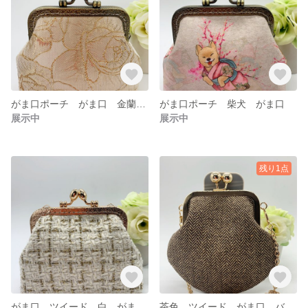
がま口ポーチ がま口 金蘭 きんらん
がま口ポーチ 柴犬 がま口
展示中
展示中
残り1点
がま口 ツイード 白 がま口ポーチ
茶色 ツイード がま口 バッグ がま口財布 冬の定番