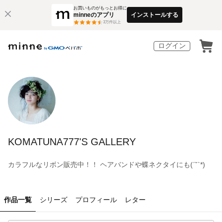
お買いものがもっとお得に
minneのアプリ
インストールする
3
万件以上
ログイン
KOMATUNA777'S GALLERY
カラフルなリボン販売中！！ ヘアバンドや蝶ネクタイにも(ˊ˘ˋ*)
作品一覧
シリーズ
プロフィール
レター