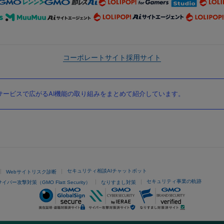
コーポレートサイト
採用サイト
ービスで広がるAI機能の取り組みをまとめて紹介しています。
セキュリティ相談AIチャットボット
Webサイトリスク診断
セキュリティ事業の軌跡
サイバー攻撃対策（GMO Flatt Security）
なりすまし対策