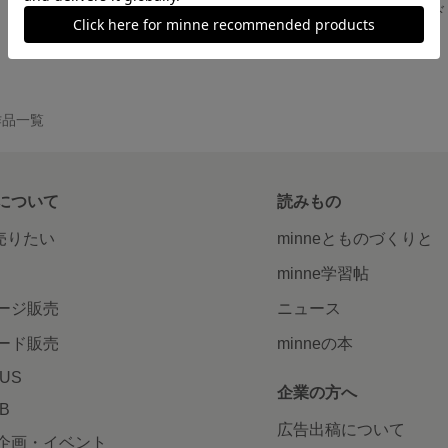
 トレイ１
オリーブウッド チョーカー 三角ラピス
オリーブウッド
展示中
展示中
の作品一覧
について
読みもの
で売りたい
minneとものづくりと
minne学習帖
ージ販売
ニュース
ード販売
minneの本
LUS
企業の方へ
AB
広告出稿について
企画・イベント