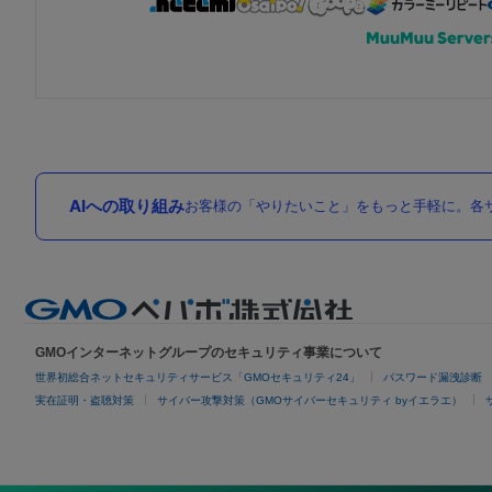
AIへの取り組み
お客様の「やりたいこと」をもっと手軽に。各サ
GMOインターネットグループのセキュリティ事業について
世界初総合ネットセキュリティサービス「GMOセキュリティ24」
パスワード漏洩診断
実在証明・盗聴対策
サイバー攻撃対策（GMOサイバーセキュリティ byイエラエ）