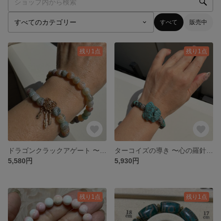
すべて
販売中
残り1点
残り1点
ドラゴンクラックアゲート 〜守護の翼〜
ターコイズの導き 〜心の羅針盤〜
5,580円
5,930円
残り1点
残り1点