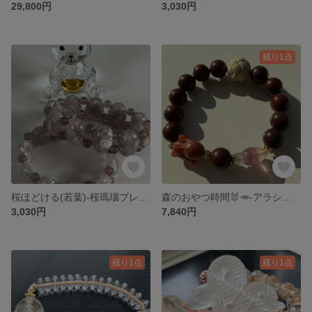
29,800円
3,030円
残り1点
桜ほどける(若葉)-桜瑪瑙ブレス-
森のおやつ時間🐰🥕-アラシャン-
3,030円
7,840円
残り1点
残り1点