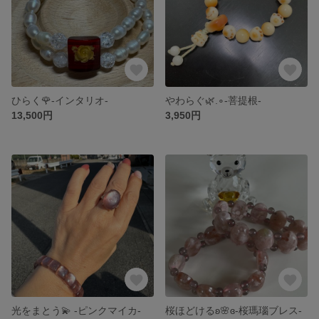
ひらく🌹-インタリオ-
やわらぐ🌿.∘-菩提根-
13,500円
3,950円
光をまとう💫 -ピンクマイカ-
桜ほどけるʚ🌸ɞ-桜瑪瑙ブレス-