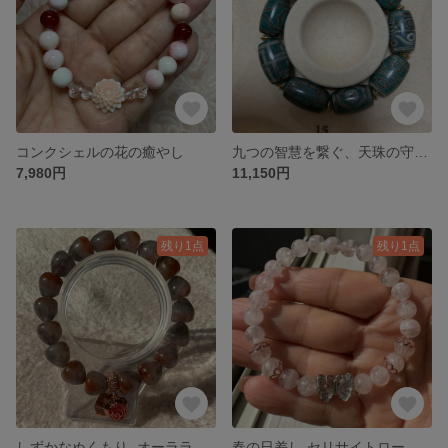
コンクシェルの花の癒やし
九つの智慧を繋ぐ、天珠の守護ブレスレット（一眼〜九眼・グリーン瑪瑙）
7,980円
11,150円
残り1点
残り1点
しずかなぬくもり -オーラライトハートブレス-
春の日差し-セリサイトローズクォーツ-