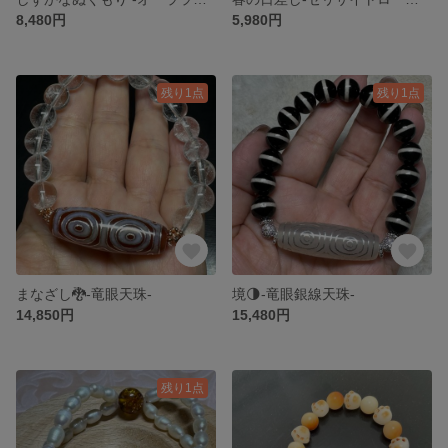
8,480円
5,980円
残り1点
残り1点
まなざし🐉-竜眼天珠-
境🌗-竜眼銀線天珠-
14,850円
15,480円
残り1点