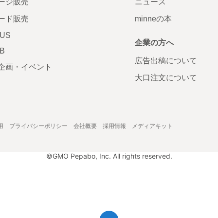
ージ販売
ニュース
ード販売
minneの本
LUS
企業の方へ
AB
広告出稿について
企画・イベント
大口注文について
用
プライバシーポリシー
会社概要
採用情報
メディアキット
©GMO Pepabo, Inc. All rights reserved.