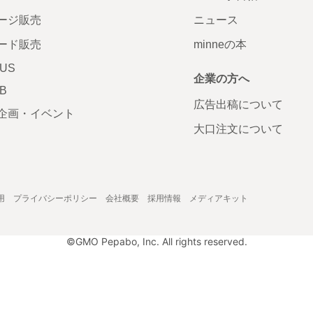
ージ販売
ニュース
ード販売
minneの本
LUS
企業の方へ
AB
広告出稿について
企画・イベント
大口注文について
用
プライバシーポリシー
会社概要
採用情報
メディアキット
©GMO Pepabo, Inc. All rights reserved.