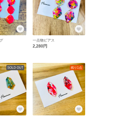
グ
一点物ピアス
2,280円
SOLD OUT
残り1点