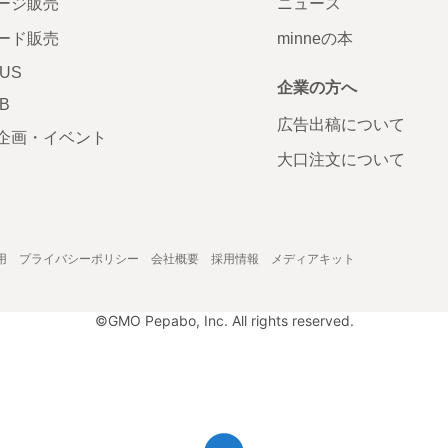
ージ販売
ニュース
ード販売
minneの本
LUS
企業の方へ
AB
広告出稿について
企画・イベント
大口注文について
用
プライバシーポリシー
会社概要
採用情報
メディアキット
©GMO Pepabo, Inc. All rights reserved.