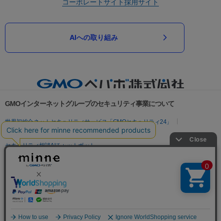
コーポレートサイト
採用サイト
AIへの取り組み
GMOインターネットグループのセキュリティ事業について
世界初総合ネットセキュリティサービス「GMOセキュリティ24」
パスワード漏洩診断
Webサイトリスク診断
セキュリティ相談AIチャットボット
実在証明・盗聴対策
サイバー攻撃対策（GMOサイバーセキュリティ byイエラエ）
サイバー攻撃対策（GMO Flatt Security）
なりすまし対策
セキュリティ事業の軌跡