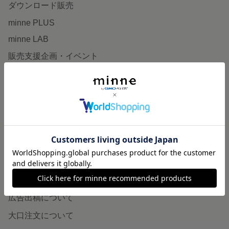
ダウンロード販売
minne PLUS
minne LAB
販売支援企画・イベント
読みもの
minneとものづくりと
minne学習帖
ニュース
minneの本
企業の方へ
広告出稿について
大口注文について