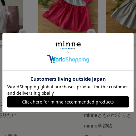
横長トートバッグ マチ広 リネン
ギャザーワンピース 子供服 ベビー服 80cm
展示中
展示中
について
読みもの
で売りたい
minneとものづくりと
minne学習帖