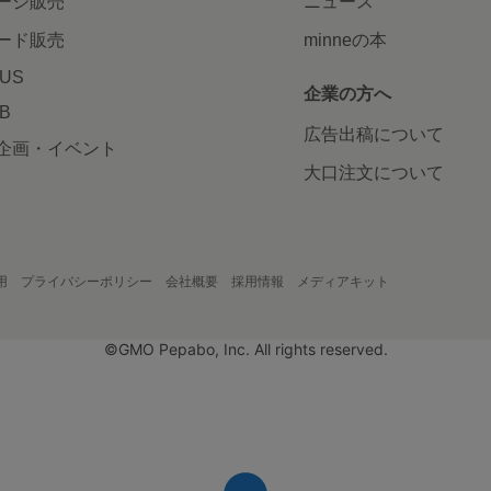
ージ販売
ニュース
ード販売
minneの本
LUS
企業の方へ
AB
広告出稿について
企画・イベント
大口注文について
用
プライバシーポリシー
会社概要
採用情報
メディアキット
©GMO Pepabo, Inc. All rights reserved.