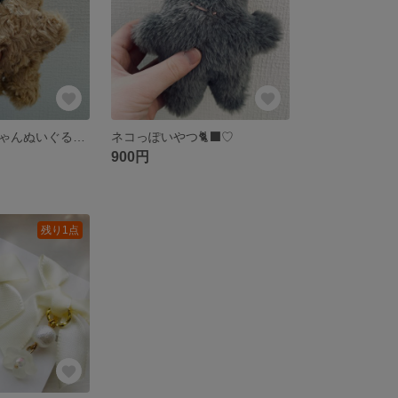
くまの巻き毛ちゃんぬいぐるみ🧸🧸
ネコっぽいやつ🐈‍⬛♡
900円
残り1点