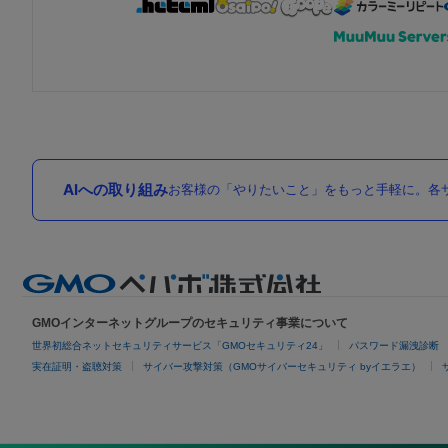
AIへの取り組み
お客様の「やりたいこと」をもっと手軽に。各サ
GMOインターネットグループのセキュリティ事業について
世界初総合ネットセキュリティサービス「GMOセキュリティ24」
パスワード漏洩診断
実在証明・盗聴対策
サイバー攻撃対策（GMOサイバーセキュリティ byイエラエ）