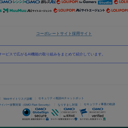
コーポレートサイト
採用サイト
ービスで広がるAI機能の取り組みをまとめて紹介しています。
セキュリティ相談AIチャットボット
Webサイトリスク診断
セキュリティ事業の軌跡
サイバー攻撃対策（GMO Flatt Security）
なりすまし対策