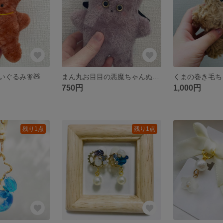
ぐるみ🧚🧸
まん丸お目目の悪魔ちゃんぬいぐるみ✨👿
750円
1,000円
残り1点
残り1点