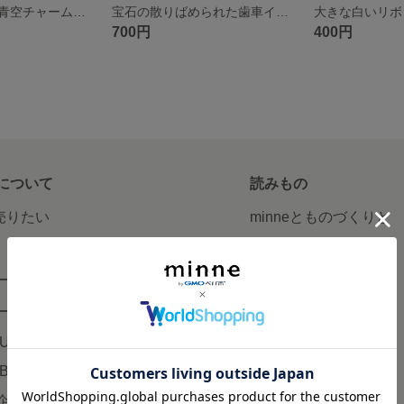
雲を閉じ込めた青空チャーム✨☁️
宝石の散りばめられた歯車イヤリング
700円
400円
について
読みもの
で売りたい
minneとものづくりと
minne学習帖
ージ販売
ニュース
ード販売
minneの本
LUS
企業の方へ
AB
広告出稿について
企画・イベント