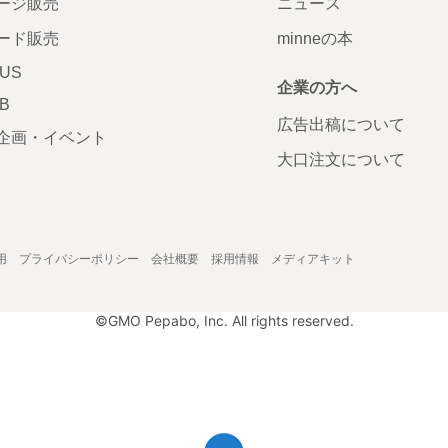
ージ販売
ニュース
ード販売
minneの本
LUS
企業の方へ
AB
広告出稿について
企画・イベント
大口注文について
用
プライバシーポリシー
会社概要
採用情報
メディアキット
©GMO Pepabo, Inc. All rights reserved.