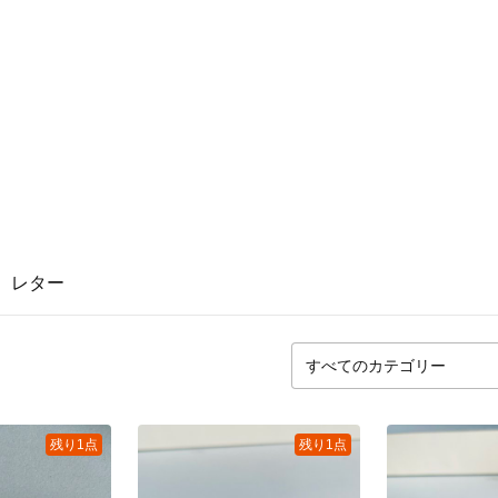
レター
残り1点
残り1点