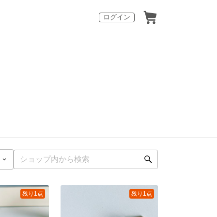
ログイン
残り1点
残り1点