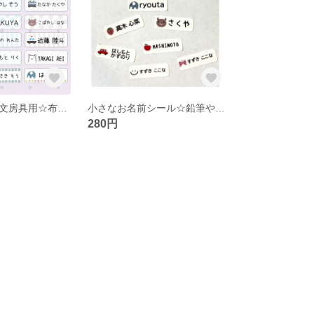
お名前シール☆文房具用☆布用アイロン接着☆防水シール☆
小さなお名前シール☆鉛筆やクレヨンなどに☆文房具
280円