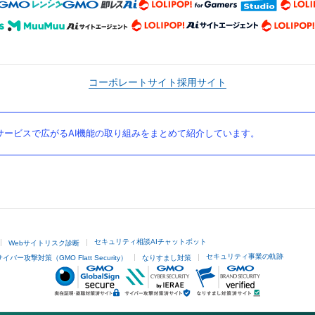
コーポレートサイト
採用サイト
ービスで広がるAI機能の取り組みをまとめて紹介しています。
セキュリティ相談AIチャットボット
Webサイトリスク診断
セキュリティ事業の軌跡
サイバー攻撃対策（GMO Flatt Security）
なりすまし対策