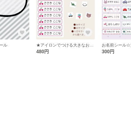
ール
★アイロンでつける大きなお名前シール★お昼寝布団、敷布団 掛け布団などに
480円
300円