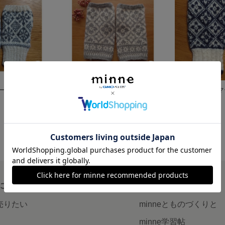
ハンドウォーマー（アルパカ糸）
ハンドウォーマー（カシミヤ入り）
ハンドウォーマ
展示中
展示中
について
読みもの
で売りたい
minneとものづくりと
minne学習帖