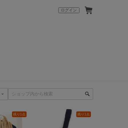
ログイン
残り1点
残り1点