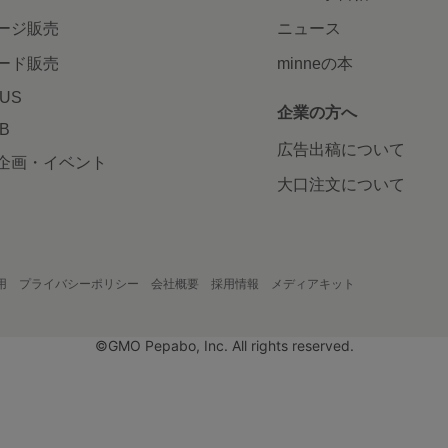
ージ販売
ニュース
ード販売
minneの本
LUS
企業の方へ
AB
広告出稿について
企画・イベント
大口注文について
用
プライバシーポリシー
会社概要
採用情報
メディアキット
©GMO Pepabo, Inc. All rights reserved.