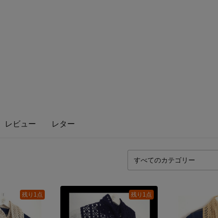
レビュー
レター
残り1点
残り1点