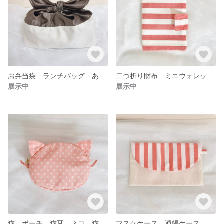
お弁当袋 ランチバッグ あずま袋 収納 バスケット リボン シンプル 大人 ギフトボックス ブラウン オフ ホワイト サテン
二つ折り財布 ミニウォレット ミニ財布 ウォレット カジュアル 布製 ストライプ ボーダー お札入れ 小銭入れ カード入れ
展示中
展示中
猫 ポーチ 猫耳 ネコ 猫型 ピンク ドット 水玉 ファスナー ループ付き ミニポーチ コインケース
マスクケース 通帳ケース ボーダー ストライプ カジュアル ループ付き スナップ マルチケース