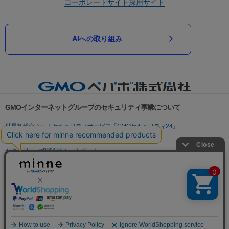
コーポレートサイト
採用サイト
AIへの取り組み
GMOインターネットグループのセキュリティ事業について
世界初総合ネットセキュリティサービス「GMOセキュリティ24」
パスワード漏洩診断
Webサイトリスク診断
セキュリティ相談AIチャットボット
実在証明・盗聴対策
サイバー攻撃対策（GMOサイバーセキュリティ byイエラエ）
サイバー攻撃対策（GMO Flatt Security）
なりすまし対策
セキュリティ事業の軌跡