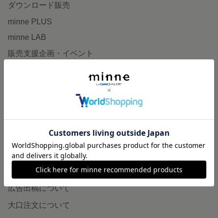
ダウンロード販売
minne PLUS
minne LAB
販売支援企画・イベント
読みもの
minneとものづくりと
minne学習帖
ニュース
minneの本
企業の方へ
広告出稿について
大口注文について