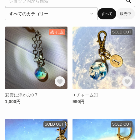
すべて
販売中
残り1点
SOLD OUT
彩雲に浮かぶ✈︎7
✈︎チャーム①
1,000円
990円
SOLD OUT
SOLD OUT