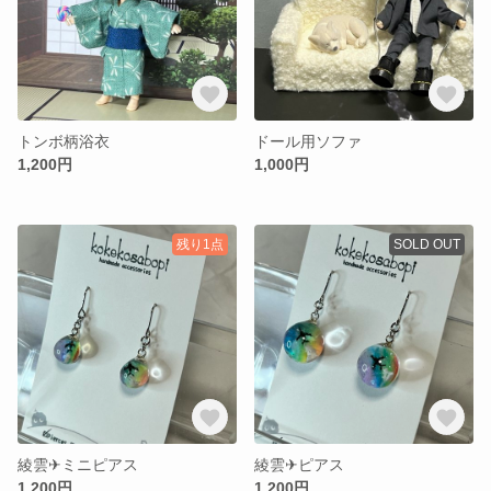
トンボ柄浴衣
ドール用ソファ
1,200円
1,000円
残り1点
SOLD OUT
綾雲✈︎ミニピアス
綾雲✈︎ピアス
1,200円
1,200円