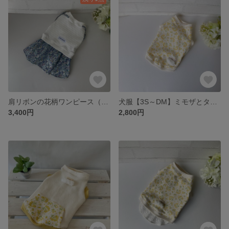
肩リボンの花柄ワンピース（ブルー）【犬服・SS】
犬服【3S～DM】ミモザとタンポポ綿毛のタンクトップ（春夏バージョン）
3,400円
2,800円