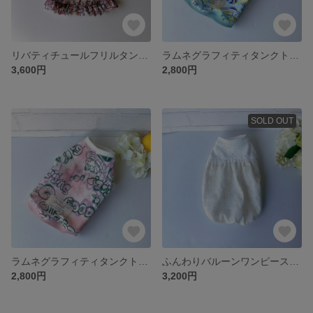
リバティチュールフリルタンクトップ(ピンク)【犬服3S～DM】【簡単お着換えꕤ背中開き変更可】
ラムネグラフィティタンクトップ（ミント）【犬服3S～S】
3,600円
2,800円
SOLD OUT
ラムネグラフィティタンクトップ（ピンク）【犬服3S～DM】
ふんわりバルーンワンピース（スノーカット黄色）【犬服3S～DM】
2,800円
3,200円