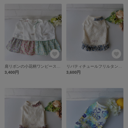
肩リボンの小花柄ワンピース（ミント）【犬服・3S〜M】
リバティチュールフリルタンクトップ(ブルー)【犬服3S・SS】【簡単お着換えꕤ背中開き変更可】
3,400円
3,600円