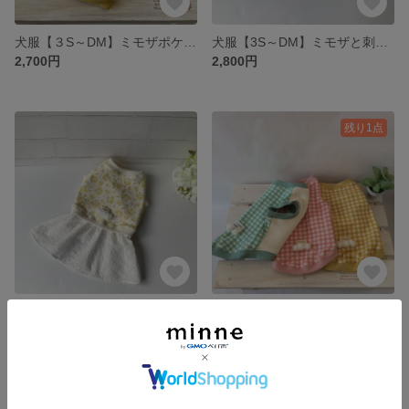
犬服【３S～DM】ミモザポケットのタンクトップ
犬服【3S～DM】ミモザと刺繍レースのタンクトップ
2,700円
2,800円
残り1点
犬服【3S～M】ミモザと刺繍レースのワンピース
さわやかチェックのタンクトップ（ミントグリーン）【簡単お着換えꕤ背中開き変更可】
3,100円
2,600円