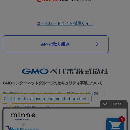
コーポレートサイト
採用サイト
AIへの取り組み
GMOインターネットグループのセキュリティ事業について
世界初総合ネットセキュリティサービス「GMOセキュリティ24」
パスワード漏洩診断
Webサイトリスク診断
セキュリティ相談AIチャットボット
実在証明・盗聴対策
サイバー攻撃対策（GMOサイバーセキュリティ byイエラエ）
サイバー攻撃対策（GMO Flatt Security）
なりすまし対策