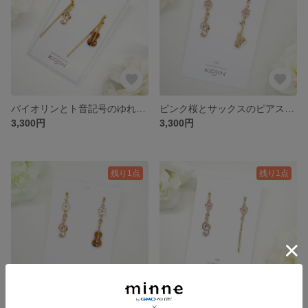
バイオリンとト音記号のゆれるピアス/イヤリング
ピンク桜とサックスのピアス｜Sakura
3,300円
3,300円
残り1点
残り1点