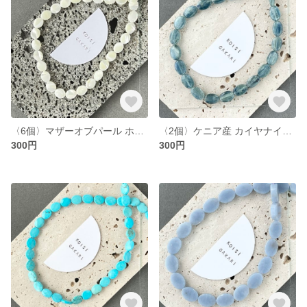
〈6個〉マザーオブパール ホワイト オーバル 約10×8mm（T43）
〈2個〉ケニア産 カイヤナイト（グリーン） AA+ オーバル 約12×8×4mm (T16)
300円
300円