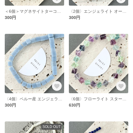
＜6個＞マグネサイトターコイズ オーバルカット 約10×8×4mm （T33)
〈2個〉エンジェライト オーバル 約10×14mm（T25)
300円
300円
〈4個〉ペルー産 エンジェライト AA++ キューブ 約8×8×8mm（T22)
〈6個〉フローライト スターダイス 約8mm（T24）
300円
630円
SOLD OUT