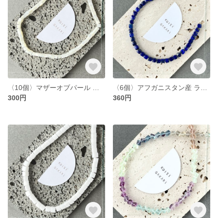
〈10個〉マザーオブパール キューブ 約4mm（T29)
〈6個〉アフガニスタン産 ラピスラズリ AA キューブ 約5mm (T41)
300円
360円