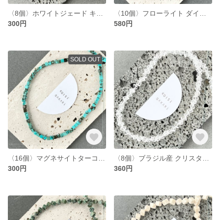
〈8個〉ホワイトジェード キューブ 約6mm (T36)
〈10個〉フローライト ダイス（カラーグラデーション） 約4mm （T17）
300円
580円
SOLD OUT
〈16個〉マグネサイトターコイズ キューブ 約4mm (T34)
〈8個〉ブラジル産 クリスタル AAA ダイス 約4mm (T19)
300円
360円