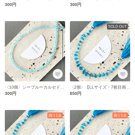
300円
300円
SOLD OUT
〈10個〉シーブルーカルセドニー AAA- ラウンド 約4mm (T28)
〈2個〉【LLサイズ・7枚目画像のものをお届け】マダガスカル産 宝石質 ネオンブルーアパタイトAA++ ラフドロップ ブリオレットカット（T8）
300円
850円
残り1点
残り1点