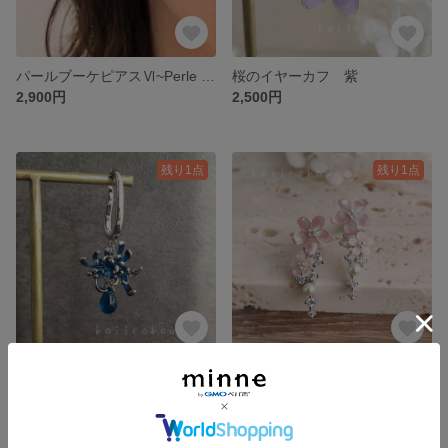
パールブーケピアスⅥ~Perle Bouquet~
桜のイヤーカフ 紫
2,900円
2,500円
残り1点
残り1点
青い彼岸花のイヤーカフⅡ シルバー
桜のピアス~こぼれ桜~
2,000円
3,000円