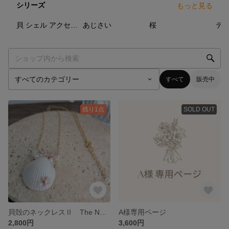
シリーズ
もっと見る
46
点
17
点
29
点
貝 シェル アクセサリー
あじさい
桜
テ
すべて
販売中
残り1点
SOLD OUT
貝殻のネックレスⅡ The Nostalgic Mermaid - 人魚姫の忘れもの -
A様専用ページ
2,800円
3,600円