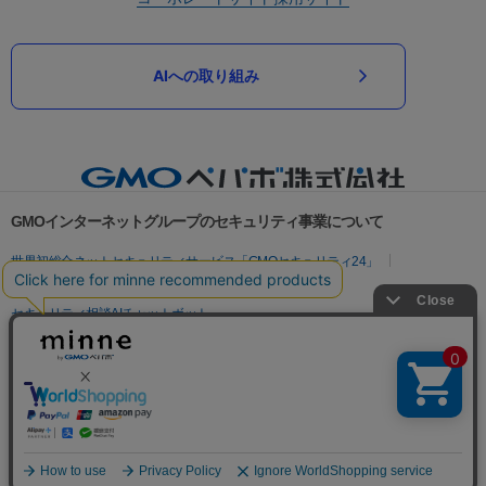
AIへの取り組み
GMOインターネットグループのセキュリティ事業について
世界初総合ネットセキュリティサービス「GMOセキュリティ24」
パスワード漏洩診断
Webサイトリスク診断
セキュリティ相談AIチャットボット
実在証明・盗聴対策
サイバー攻撃対策（GMOサイバーセキュリティ byイエラエ）
サイバー攻撃対策（GMO Flatt Security）
なりすまし対策
セキュリティ事業の軌跡