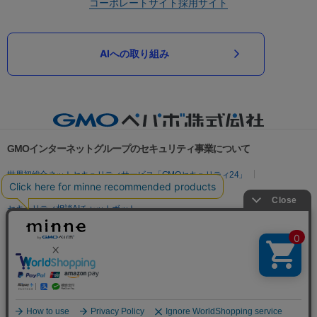
コーポレートサイト
採用サイト
AIへの取り組み
GMOインターネットグループのセキュリティ事業について
世界初総合ネットセキュリティサービス「GMOセキュリティ24」
パスワード漏洩診断
Webサイトリスク診断
セキュリティ相談AIチャットボット
実在証明・盗聴対策
サイバー攻撃対策（GMOサイバーセキュリティ byイエラエ）
サイバー攻撃対策（GMO Flatt Security）
なりすまし対策
セキュリティ事業の軌跡