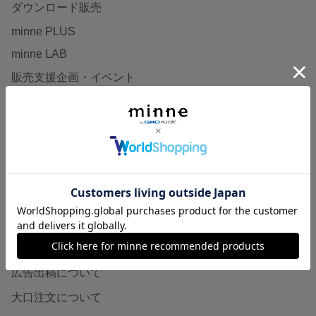
ダウンロード販売
minne PLUS
minne LAB
販売支援企画・イベント
読みもの
minneとものづくりと
minne学習帖
ニュース
minneの本
企業の方へ
広告出稿について
大口注文について