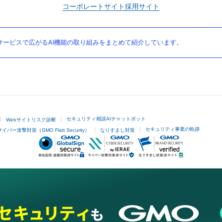
コーポレートサイト
採用サイト
ービスで広がるAI機能の取り組みをまとめて紹介しています。
セキュリティ相談AIチャットボット
Webサイトリスク診断
セキュリティ事業の軌跡
サイバー攻撃対策（GMO Flatt Security）
なりすまし対策