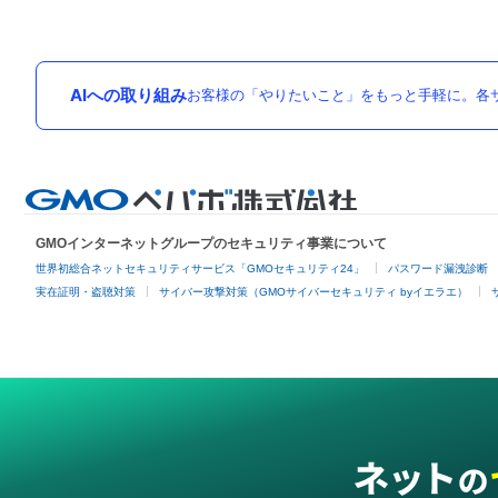
AIへの取り組み
お客様の「やりたいこと」をもっと手軽に。各サ
GMOインターネットグループのセキュリティ事業について
世界初総合ネットセキュリティサービス「GMOセキュリティ24」
パスワード漏洩診断
実在証明・盗聴対策
サイバー攻撃対策（GMOサイバーセキュリティ byイエラエ）