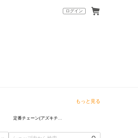
ログイン
もっと見る
点
0
点
定番チェーン(アズキチェーン・喜平チェーン)