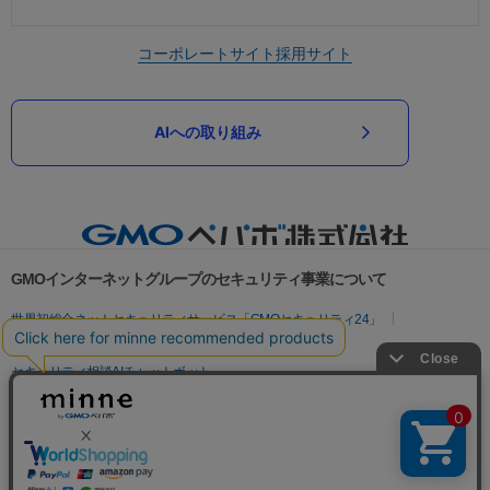
コーポレートサイト
採用サイト
AIへの取り組み
GMOインターネットグループのセキュリティ事業について
世界初総合ネットセキュリティサービス「GMOセキュリティ24」
パスワード漏洩診断
Webサイトリスク診断
セキュリティ相談AIチャットボット
実在証明・盗聴対策
サイバー攻撃対策（GMOサイバーセキュリティ byイエラエ）
サイバー攻撃対策（GMO Flatt Security）
なりすまし対策
セキュリティ事業の軌跡