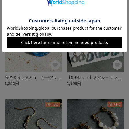
SOLD OUT
残り1点
海の欠片をまとう シーグラスのリング NO.16
【6個セット】天然シーグラスの揺れるピアス ブルーグラデーション
1,222円
1,999円
残り1点
残り1点