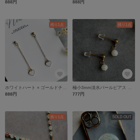
888円
888円
残り1点
残り1点
ホワイトハート × ゴールドチェーンピアス 揺れる華奢デザイン
極小3mm淡水パールピアス ステンレス金具 小粒 上品 シンプル
888円
777円
残り1点
SOLD OUT