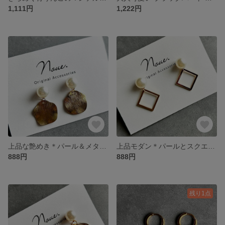
1,111円
1,222円
上品な艶めき＊パール＆メタルピアス
上品モダン＊パールとスクエアのピアス お仕事ピアス
888円
888円
残り1点