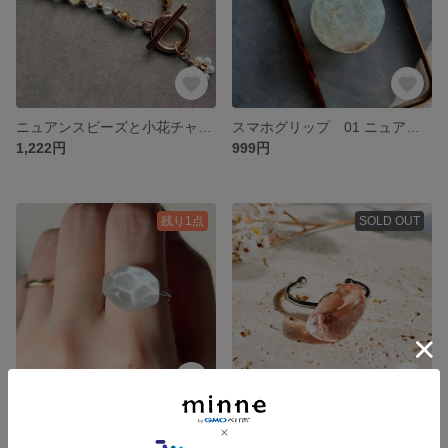
ニュアンスビーズと小花チャームのマンテルネックレス
スマホグリップ 01 ニュアンス オーロラブルー 粘着式 落下防止
1,222円
999円
残り1点
SOLD OUT
宝石のように輝く水面のレジンリング ステンレス調整可能
海の欠片をまとう シーグラスのリング NO.18
999円
1,222円