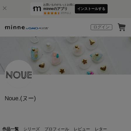
お買いものがもっとお得に
minneのアプリ
インストールする
3
万件以上
ログイン
Noue.(ヌー)
作品一覧
シリーズ
プロフィール
レビュー
レター