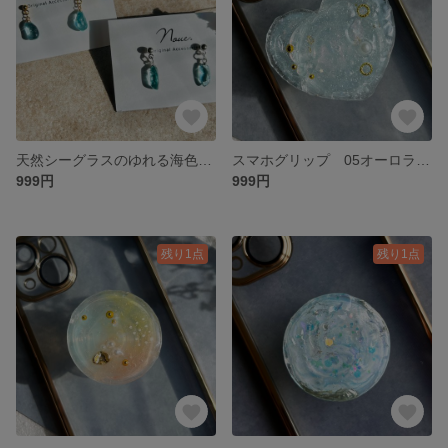
天然シーグラスのゆれる海色ピアス
スマホグリップ 05オーロラハートブルー 粘着式 落下防止
999円
999円
残り1点
残り1点