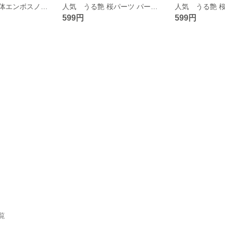
花柄型押しの立体エンボスノート（アイスブルー）3種MIX用紙の日記帳・手帳バレットジャーナル スケジュール帳 ギフト
人気 うる艶 桜パーツ パープル 10個セット 18mm 花びら アセテート素材 パーツ 紫
599円
599円
一覧