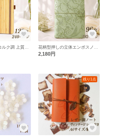
バンブー素材×コルク調 上質ノート A5 大容量240ページ 手帳
花柄型押しの立体エンボスノート くすみグリーン 3種MIX用紙の日記帳 手帳 グリーン 緑
2,180円
残り1点