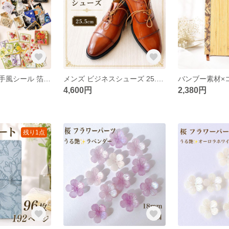
ヴィンテージ切手風シール 箔押し4種セット 大容量180枚 海外インポート ステッカー コラージュ 手帳デコ スクラップ
メンズ ビジネスシューズ 25.5cm ストレートチップ 外羽根式 ブラウン / 紳士靴 冠婚葬祭 就活 フォーマル
4,600円
2,380円
残り1点