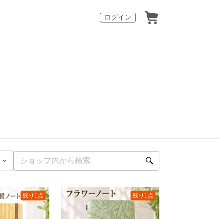
ログイン
残り1点
残り1点