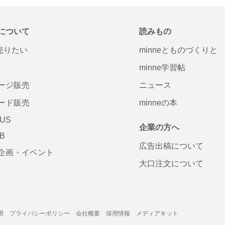
について
読みもの
で売りたい
minneとものづくりと
minne学習帖
ージ販売
ニュース
ード販売
minneの本
LUS
企業の方へ
AB
広告出稿について
企画・イベント
大口注文について
用
プライバシーポリシー
会社概要
採用情報
メディアキット