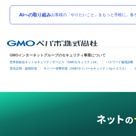
AIへの取り組み
お客様の「やりたいこと」をもっと手軽に。各サ
GMOインターネットグループのセキュリティ事業について
世界初総合ネットセキュリティサービス「GMOセキュリティ24」
パスワード漏洩診断
実在証明・盗聴対策
サイバー攻撃対策（GMOサイバーセキュリティ byイエラエ）