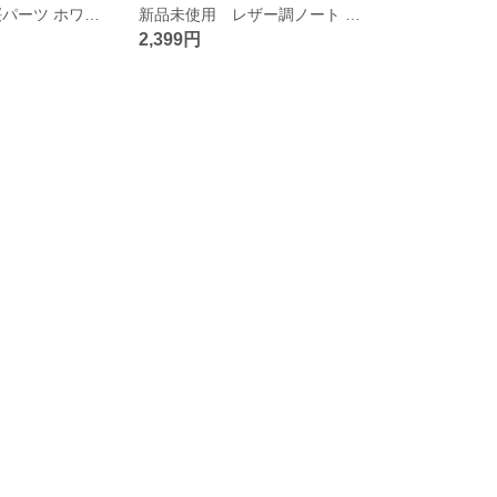
人気 うる艶 桜パーツ ホワイト 10個セット 18mm 花びら アセテート素材 パーツ 春パーツ サクラ
新品未使用 レザー調ノート アンティーク風 リーフチャーム付き シール50枚セット A6サイズ 箱付 オレンジ
2,399円