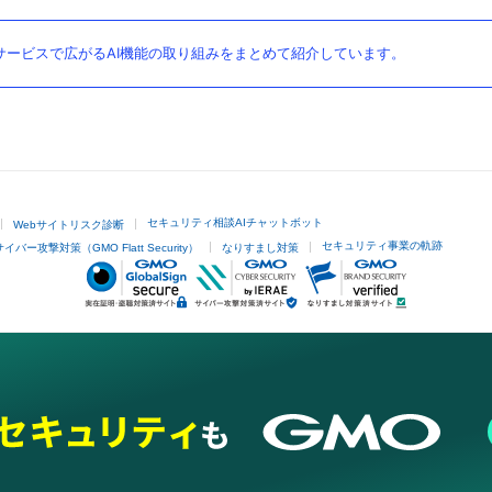
ービスで広がるAI機能の取り組みをまとめて紹介しています。
セキュリティ相談AIチャットボット
Webサイトリスク診断
セキュリティ事業の軌跡
サイバー攻撃対策（GMO Flatt Security）
なりすまし対策