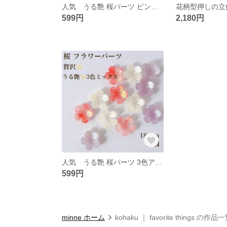
人気 うる艶 桜パーツ ピンク 10個セット 18mm 花びら アセテート素材 パーツ ピンク 春色 春
599円
2,180円
人気 うる艶 桜パーツ 3色アソート 10個セット 18mm 花びら アセテート パーツ 春色
599円
minne ホーム
kohaku ｜ favorite things の作品